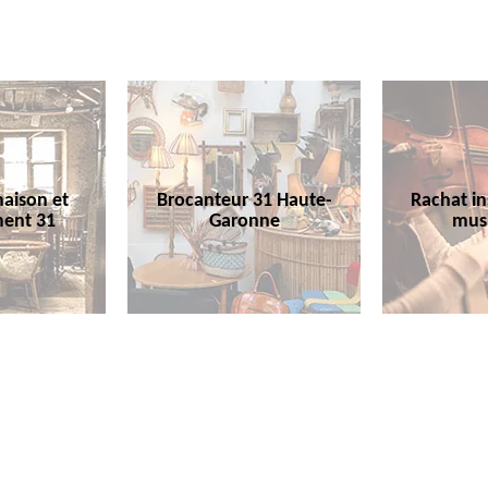
aison et
Brocanteur 31 Haute-
Rachat i
ent 31
Garonne
mus