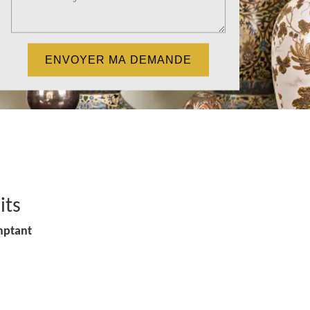
its
mptant