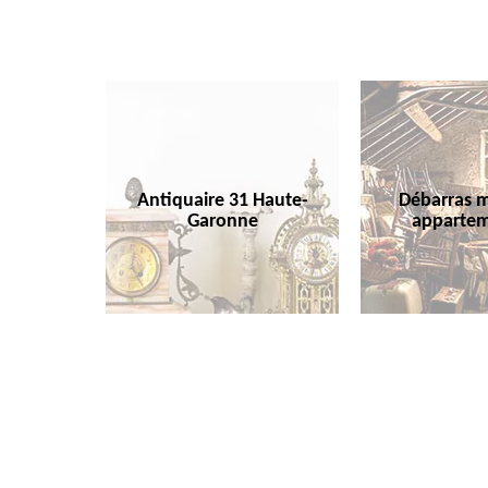
Antiquaire 31 Haute-
Débarras m
Garonne
appartem