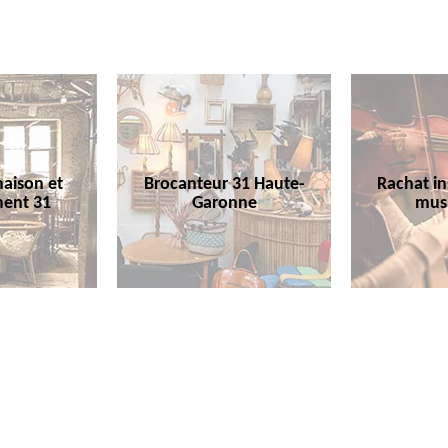
aison et
Brocanteur 31 Haute-
Rachat i
ent 31
Garonne
mus