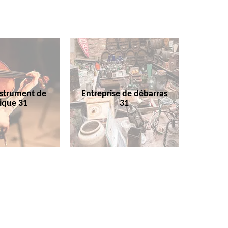
nstrument de
Entreprise de débarras
ique 31
31