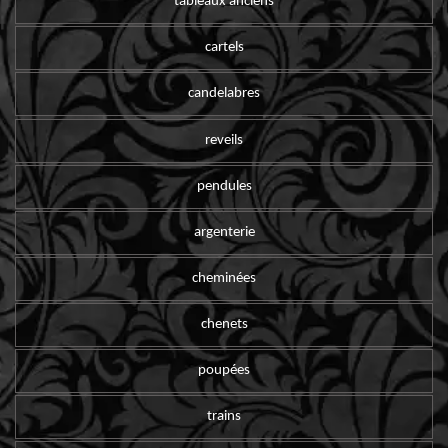
tableaux anciens
cartels
candelabres
reveils
pendules
argenterie
cheminées
chenets
poupées
trains