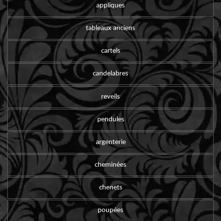
appliques
tableaux anciens
cartels
candelabres
reveils
pendules
argenterie
cheminées
chenets
poupées