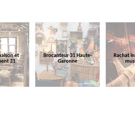
aison et
Brocanteur 31 Haute-
Rachat i
ent 31
Garonne
mus