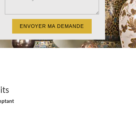
its
mptant