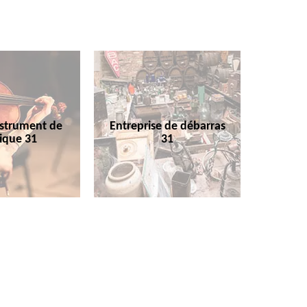
nstrument de
Entreprise de débarras
ique 31
31