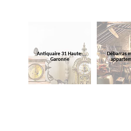
Antiquaire 31 Haute-
Débarras m
Garonne
appartem