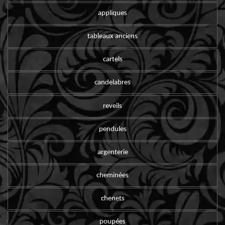
appliques
tableaux anciens
cartels
candelabres
reveils
pendules
argenterie
cheminées
chenets
poupées