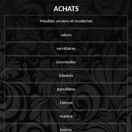
ACHATS
Meubles anciens et modernes
salons
secrétaires
commodes
bibelots
porcelaine
faïence
marbre
lustres