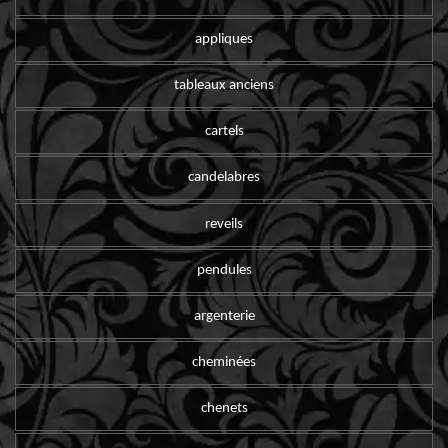
appliques
tableaux anciens
cartels
candelabres
reveils
pendules
argenterie
cheminées
chenets