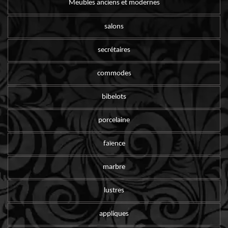
Meubles anciens et modernes
salons
secrétaires
commodes
bibelots
porcelaine
faïence
marbre
lustres
appliques