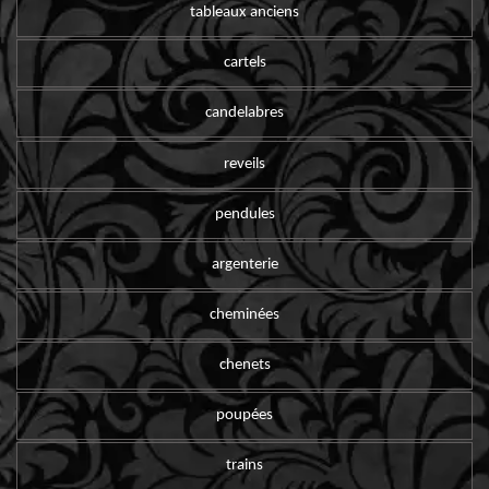
tableaux anciens
cartels
candelabres
reveils
pendules
argenterie
cheminées
chenets
poupées
trains