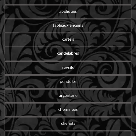
appliques
tableaux anciens
cartels
candelabres
reveils
pendules
argenterie
cheminées
chenets