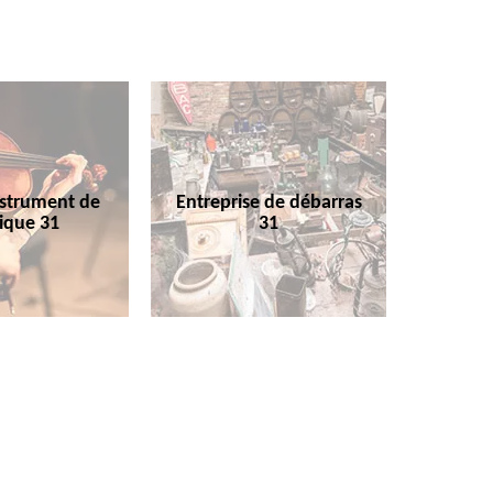
nstrument de
Entreprise de débarras
ique 31
31