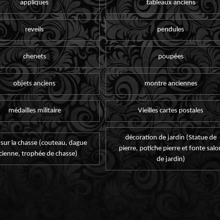
appliques
tableaux anciens
reveils
pendules
chenets
poupées
objets anciens
montre anciennes
médailles militaire
Vieilles cartes postales
décoration de jardin (Statue de
 sur la chasse (couteau, dague
pierre, potiche pierre et fonte salo
cienne, trophée de chasse)
de jardin)