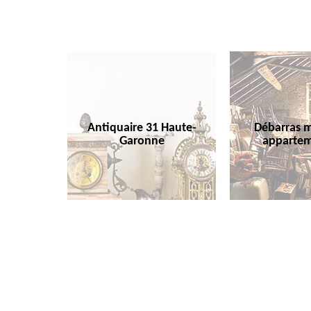
Antiquaire 31 Haute-
Débarras m
Garonne
appartem