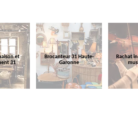
aison et
Brocanteur 31 Haute-
Rachat i
ent 31
Garonne
mus