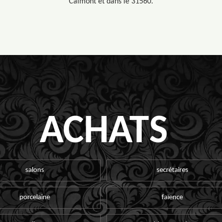
Calmont et dans le 31560.
ACHATS
salons
secrétaires
porcelaine
faïence