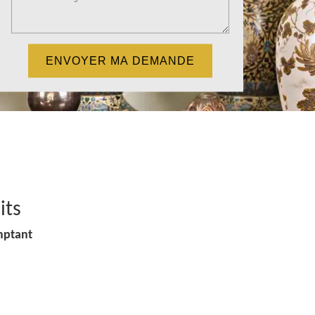
its
mptant