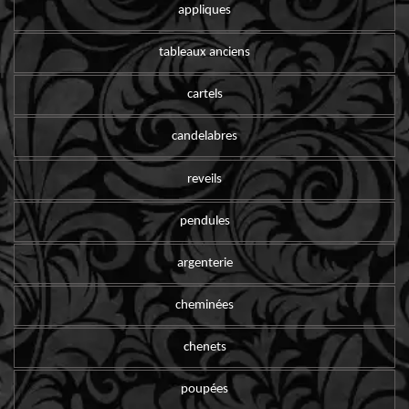
appliques
tableaux anciens
cartels
candelabres
reveils
pendules
argenterie
cheminées
chenets
poupées