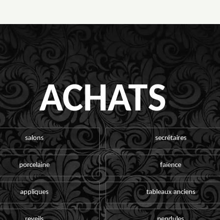
ACHATS
salons
secrétaires
porcelaine
faïence
appliques
tableaux anciens
reveils
pendules