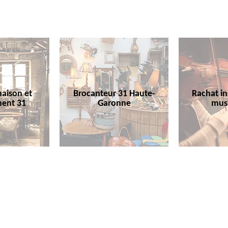
aison et
Brocanteur 31 Haute-
Rachat i
ent 31
Garonne
mus