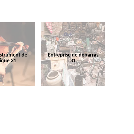
nstrument de
Entreprise de débarras
ique 31
31