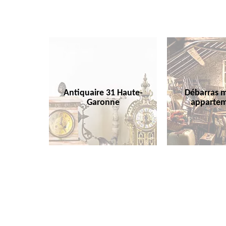
Antiquaire 31 Haute-
Débarras m
Garonne
appartem