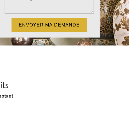
its
mptant