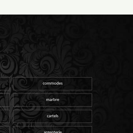
commodes
marbre
cartels
argenterie