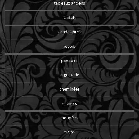
tableaux anciens
cartels
candelabres
reveils
pendules
argenterie
cheminées
chenets
poupées
trains