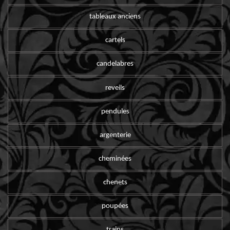
tableaux anciens
cartels
candelabres
reveils
pendules
argenterie
cheminées
chenets
poupées
trains