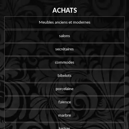
ACHATS
Meubles anciens et modernes
salons
secrétaires
commodes
bibelots
porcelaine
faïence
marbre
lustres