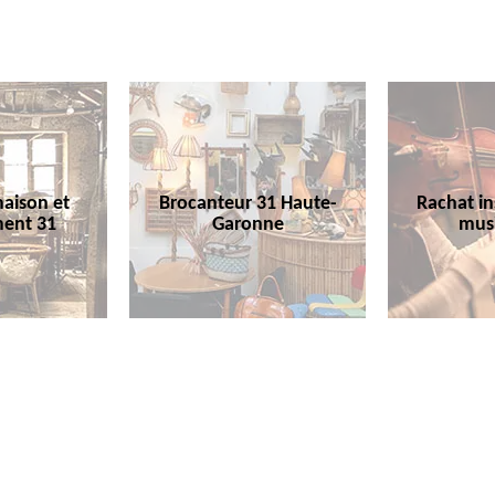
aison et
Brocanteur 31 Haute-
Rachat i
ent 31
Garonne
mus