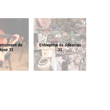
nstrument de
Entreprise de débarras
ique 31
31