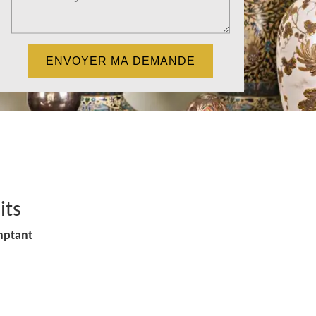
its
mptant