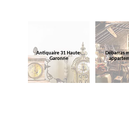
Antiquaire 31 Haute-
Débarras m
Garonne
appartem