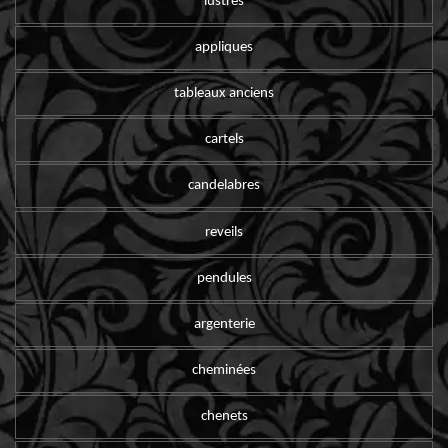
lustres
appliques
tableaux anciens
cartels
candelabres
reveils
pendules
argenterie
cheminées
chenets