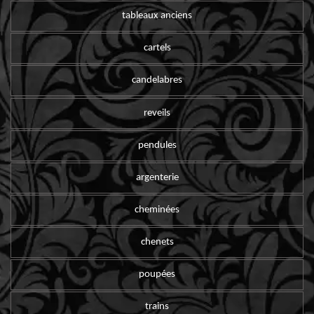
tableaux anciens
cartels
candelabres
reveils
pendules
argenterie
cheminées
chenets
poupées
trains