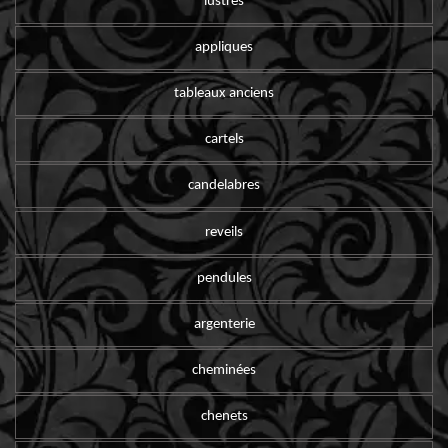
lustres
appliques
tableaux anciens
cartels
candelabres
reveils
pendules
argenterie
cheminées
chenets