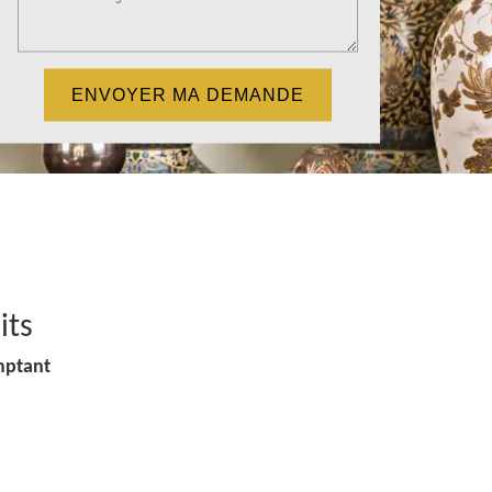
its
mptant