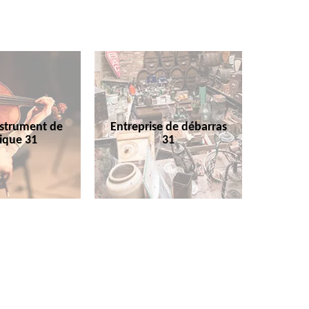
nstrument de
Entreprise de débarras
ique 31
31