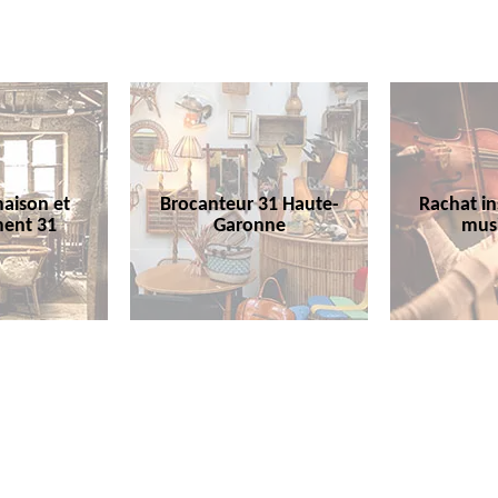
aison et
Brocanteur 31 Haute-
Rachat i
ent 31
Garonne
mus