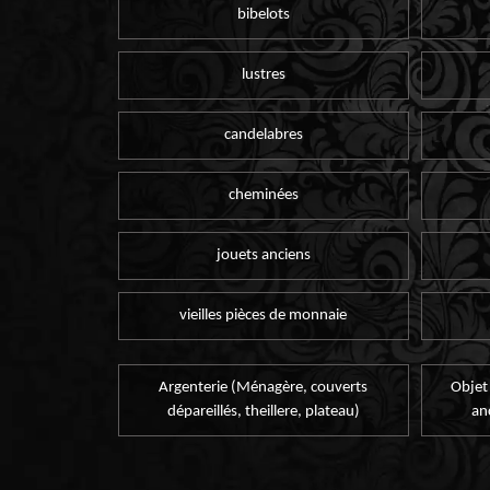
bibelots
lustres
candelabres
cheminées
jouets anciens
vieilles pièces de monnaie
Argenterie (Ménagère, couverts
Objet
dépareillés, theillere, plateau)
an