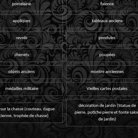
porcelaine
faïence
appliques
tableaux anciens
reveils
pendules
chenets
poupées
objets anciens
montre anciennes
médailles militaire
Vieilles cartes postales
décoration de jardin (Statue de
 sur la chasse (couteau, dague
pierre, potiche pierre et fonte salo
cienne, trophée de chasse)
de jardin)