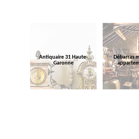
Antiquaire 31 Haute-
Débarras m
Garonne
appartem