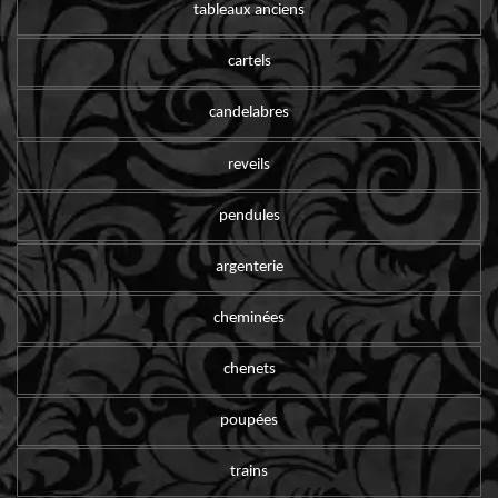
tableaux anciens
cartels
candelabres
reveils
pendules
argenterie
cheminées
chenets
poupées
trains