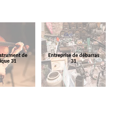
nstrument de
Entreprise de débarras
ique 31
31