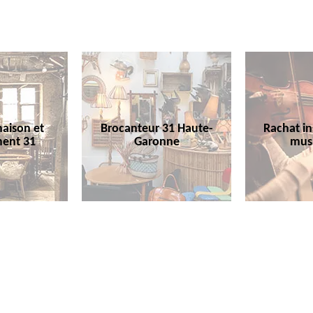
aison et
Brocanteur 31 Haute-
Rachat i
ent 31
Garonne
mus