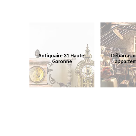
Antiquaire 31 Haute-
Débarras m
Garonne
appartem