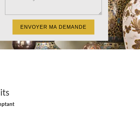
its
mptant