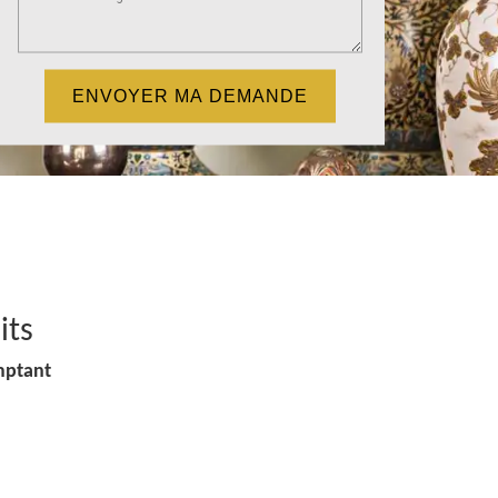
its
mptant