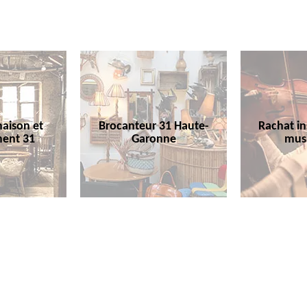
aison et
Brocanteur 31 Haute-
Rachat i
ent 31
Garonne
mus