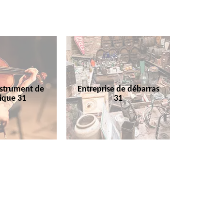
nstrument de
Entreprise de débarras
ique 31
31