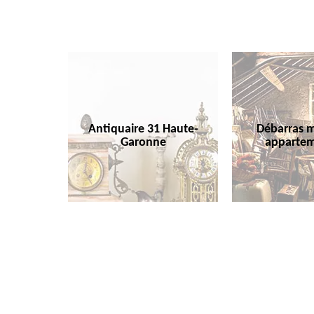
Antiquaire 31 Haute-
Débarras m
Garonne
appartem