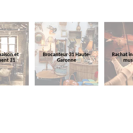
aison et
Brocanteur 31 Haute-
Rachat i
ent 31
Garonne
mus