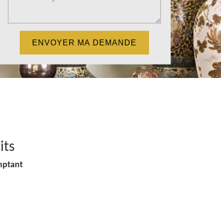
its
mptant