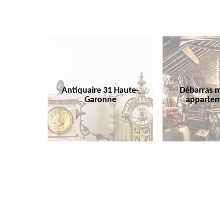
Antiquaire 31 Haute-
Débarras m
Garonne
appartem