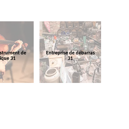
nstrument de
Entreprise de débarras
ique 31
31