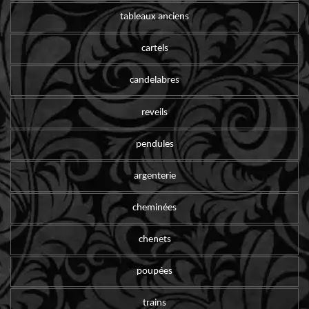
tableaux anciens
cartels
candelabres
reveils
pendules
argenterie
cheminées
chenets
poupées
trains