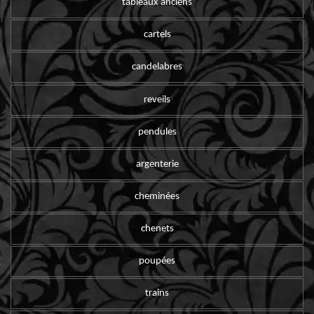
tableaux anciens
cartels
candelabres
reveils
pendules
argenterie
cheminées
chenets
poupées
trains