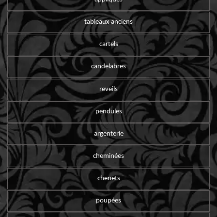
tableaux anciens
cartels
candelabres
reveils
pendules
argenterie
cheminées
chenets
poupées