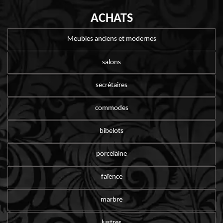
ACHATS
Meubles anciens et modernes
salons
secrétaires
commodes
bibelots
porcelaine
faïence
marbre
lustres