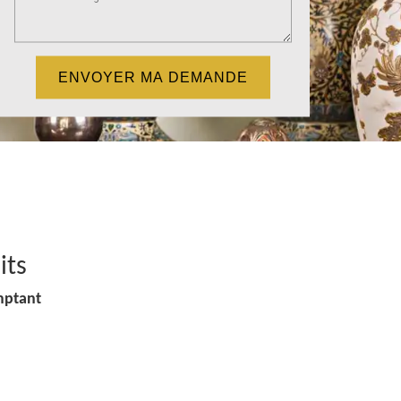
its
mptant