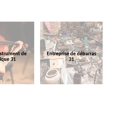
nstrument de
Entreprise de débarras
ique 31
31