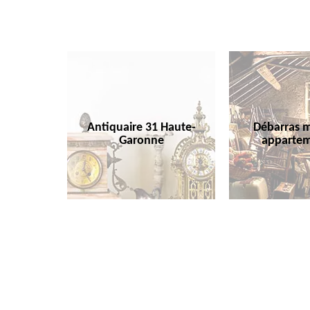
Antiquaire 31 Haute-
Débarras m
Garonne
appartem