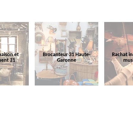
aison et
Brocanteur 31 Haute-
Rachat i
ent 31
Garonne
mus