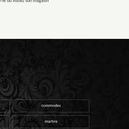
z-le ou visitez son magasin
commodes
marbre