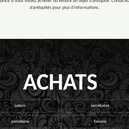
iance si vous voulez acheter ou vendre un objet d’antiquité. Contacte
d’antiquités pour plus d'informations.
ACHATS
salons
secrétaires
porcelaine
faïence