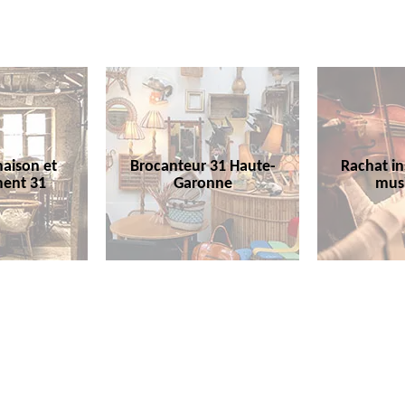
aison et
Brocanteur 31 Haute-
Rachat i
ent 31
Garonne
mus