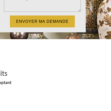
its
mptant