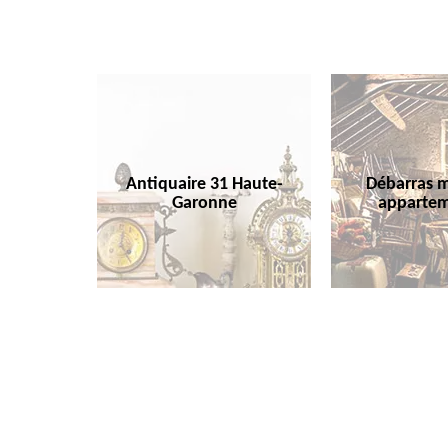
Antiquaire 31 Haute-
Débarras m
Garonne
appartem