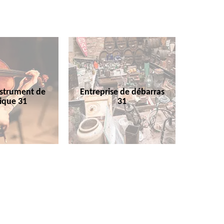
nstrument de
Entreprise de débarras
ique 31
31