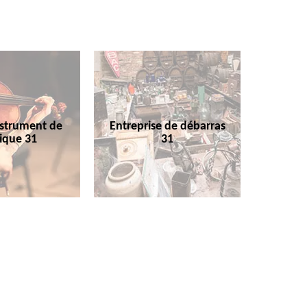
nstrument de
Entreprise de débarras
ique 31
31