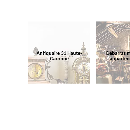
Antiquaire 31 Haute-
Débarras m
Garonne
appartem