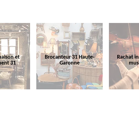
aison et
Brocanteur 31 Haute-
Rachat i
ent 31
Garonne
mus