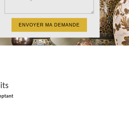
its
mptant