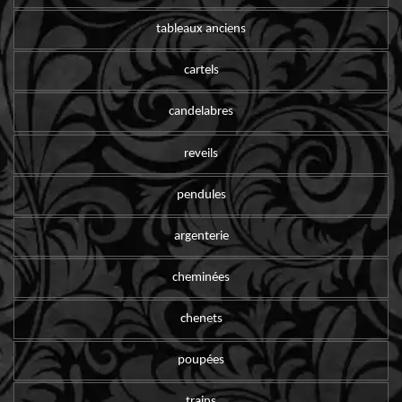
tableaux anciens
cartels
candelabres
reveils
pendules
argenterie
cheminées
chenets
poupées
trains