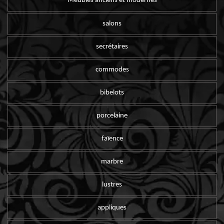
Meubles anciens et modernes
salons
secrétaires
commodes
bibelots
porcelaine
faïence
marbre
lustres
appliques