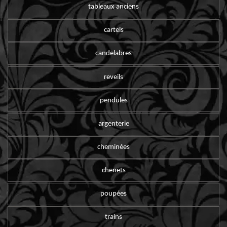
tableaux anciens
cartels
candelabres
reveils
pendules
argenterie
cheminées
chenets
poupées
trains