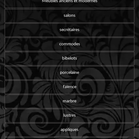
Meubles anciens et modernes
salons
secrétaires
commodes
bibelots
porcelaine
faïence
marbre
lustres
appliques