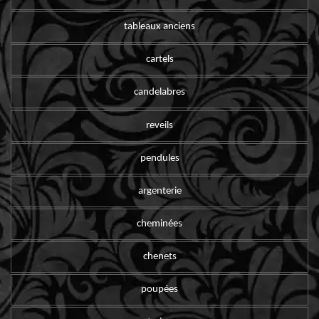
tableaux anciens
cartels
candelabres
reveils
pendules
argenterie
cheminées
chenets
poupées