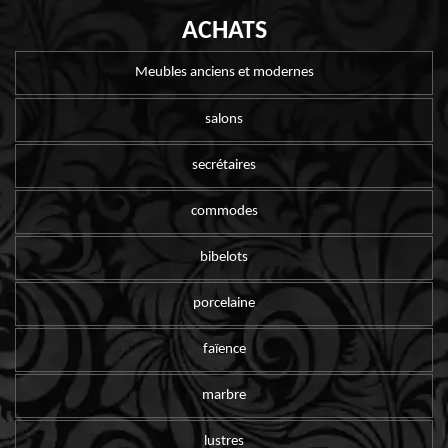
ACHATS
Meubles anciens et modernes
salons
secrétaires
commodes
bibelots
porcelaine
faïence
marbre
lustres