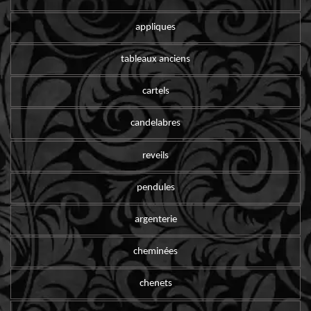
appliques
tableaux anciens
cartels
candelabres
reveils
pendules
argenterie
cheminées
chenets