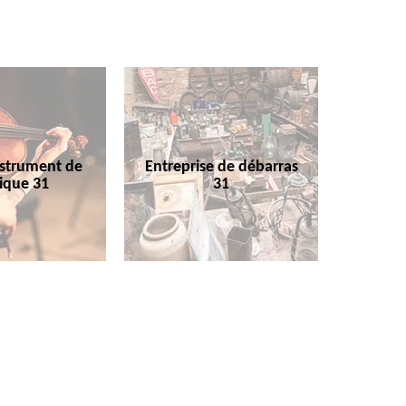
nstrument de
Entreprise de débarras
ique 31
31