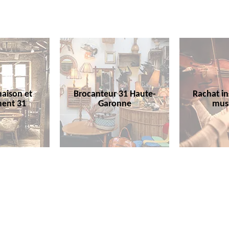
aison et
Brocanteur 31 Haute-
Rachat i
ent 31
Garonne
mus