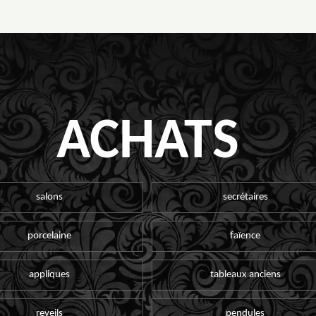
ACHATS
salons
secrétaires
porcelaine
faïence
appliques
tableaux anciens
reveils
pendules