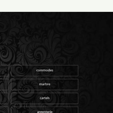
commodes
marbre
cartels
argenterie