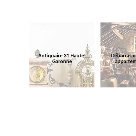
Antiquaire 31 Haute-
Débarras m
Garonne
appartem