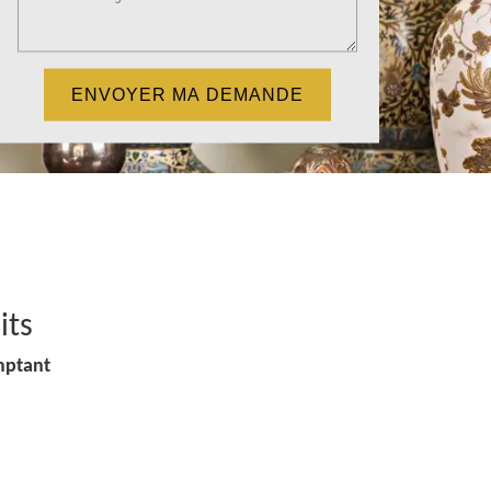
its
mptant