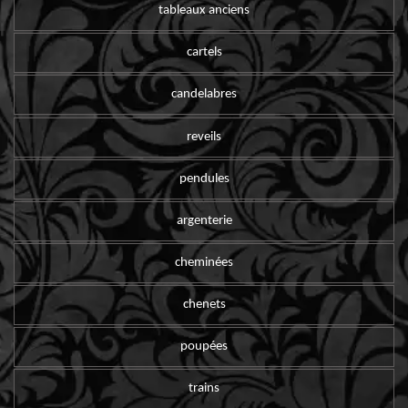
tableaux anciens
cartels
candelabres
reveils
pendules
argenterie
cheminées
chenets
poupées
trains