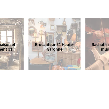
aison et
Brocanteur 31 Haute-
Rachat i
ent 31
Garonne
mus