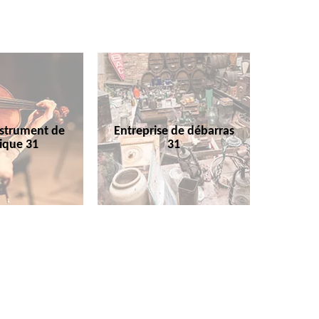
nstrument de
Entreprise de débarras
ique 31
31