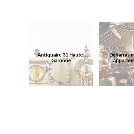
Antiquaire 31 Haute-
Débarras m
Garonne
appartem