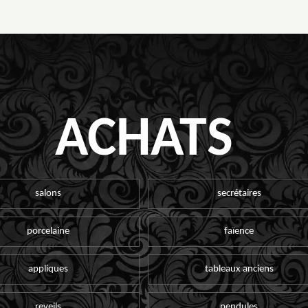
ACHATS
salons
secrétaires
porcelaine
faïence
appliques
tableaux anciens
reveils
pendules