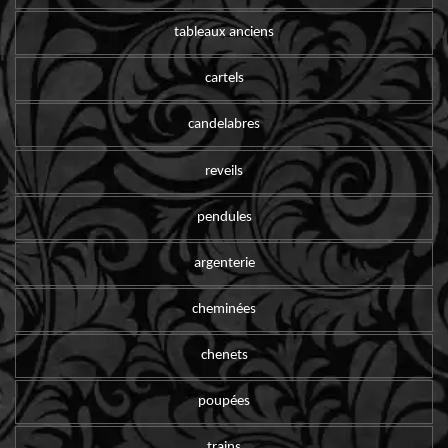
tableaux anciens
cartels
candelabres
reveils
pendules
argenterie
cheminées
chenets
poupées
trains