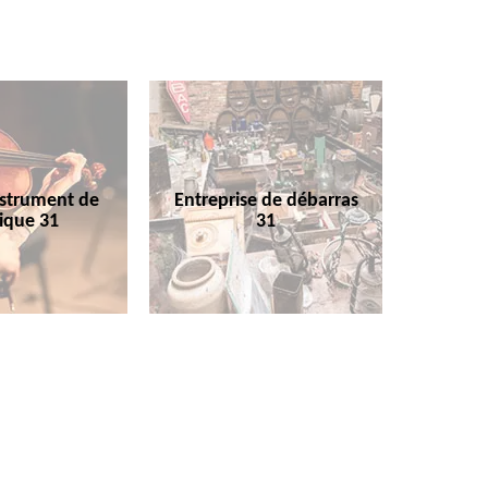
nstrument de
Entreprise de débarras
ique 31
31