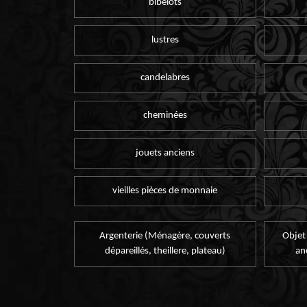
bibelots
lustres
candelabres
cheminées
jouets anciens
vieilles pièces de monnaie
Argenterie (Ménagère, couverts
Objet
dépareillés, theillere, plateau)
an