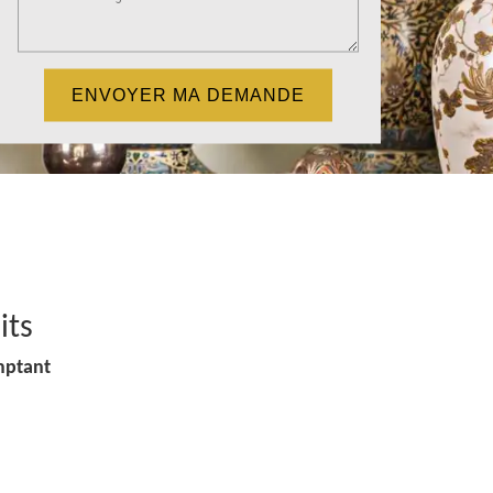
its
mptant