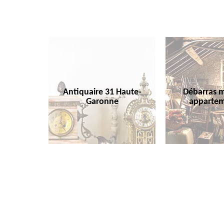
Antiquaire 31 Haute-
Débarras m
Garonne
appartem