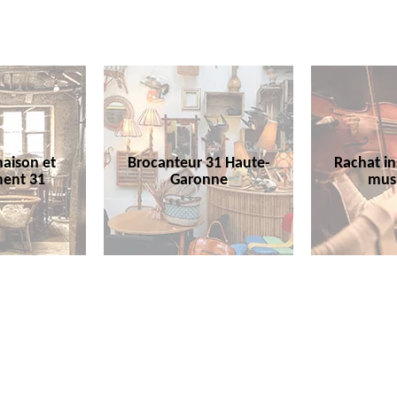
aison et
Brocanteur 31 Haute-
Rachat i
ent 31
Garonne
mus