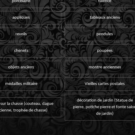
porcelaine
faïence
appliques
tableaux anciens
reveils
pendules
chenets
poupées
objets anciens
montre anciennes
médailles militaire
Vieilles cartes postales
décoration de jardin (Statue de
 sur la chasse (couteau, dague
pierre, potiche pierre et fonte salo
cienne, trophée de chasse)
de jardin)