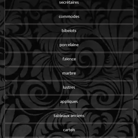
secrétaires
commodes
bibelots
porcelaine
faïence
marbre
lustres
appliques
tableaux anciens
cartels