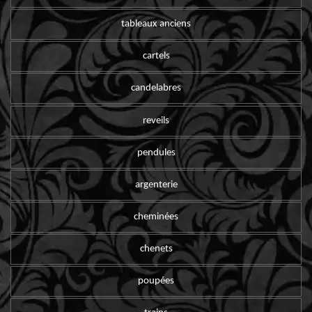
tableaux anciens
cartels
candelabres
reveils
pendules
argenterie
cheminées
chenets
poupées