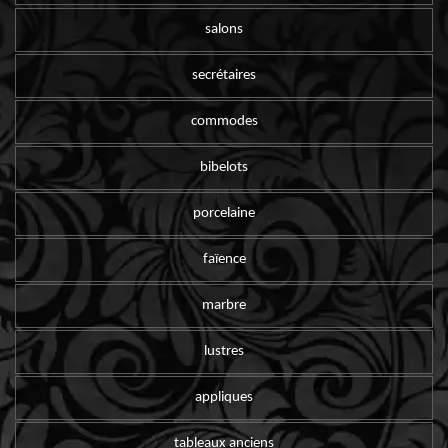
salons
secrétaires
commodes
bibelots
porcelaine
faïence
marbre
lustres
appliques
tableaux anciens