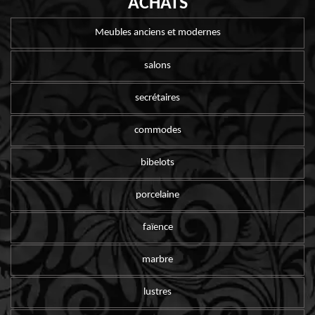
ACHATS
Meubles anciens et modernes
salons
secrétaires
commodes
bibelots
porcelaine
faïence
marbre
lustres