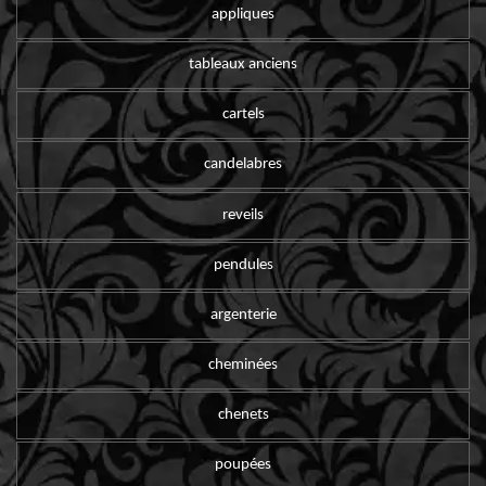
appliques
tableaux anciens
cartels
candelabres
reveils
pendules
argenterie
cheminées
chenets
poupées