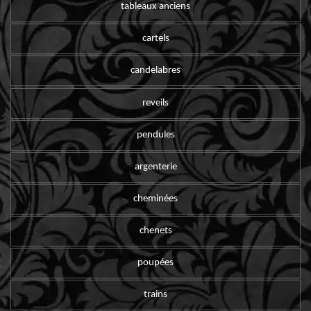
tableaux anciens
cartels
candelabres
reveils
pendules
argenterie
cheminées
chenets
poupées
trains