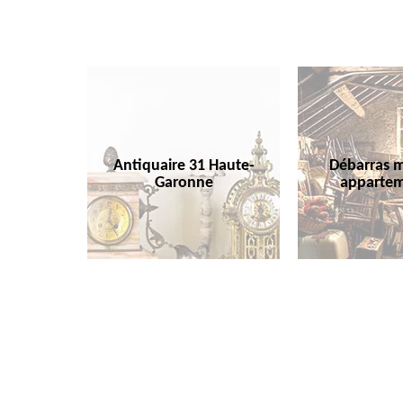
Antiquaire 31 Haute-
Débarras m
Garonne
appartem