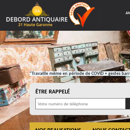
AN
"Travaille même en période de COVID + gestes barr
ÊTRE RAPPELÉ