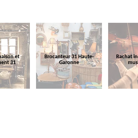
aison et
Brocanteur 31 Haute-
Rachat i
ent 31
Garonne
mus