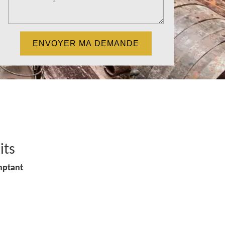
its
mptant