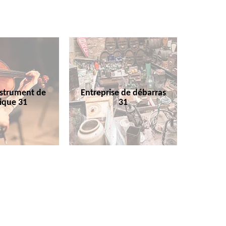
nstrument de
Entreprise de débarras
ique 31
31