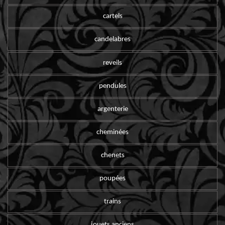
cartels
candelabres
reveils
pendules
argenterie
cheminées
chenets
poupées
trains
jouets anciens