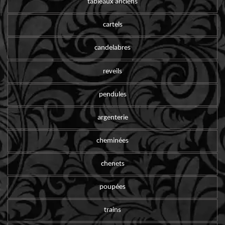
tableaux anciens
cartels
candelabres
reveils
pendules
argenterie
cheminées
chenets
poupées
trains